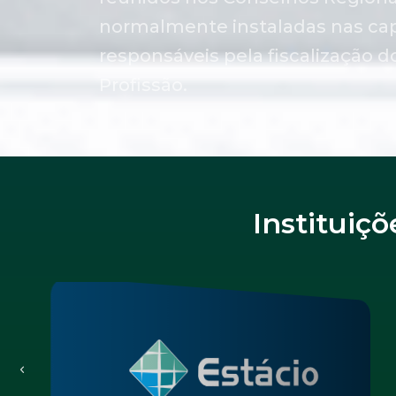
normalmente instaladas nas cap
responsáveis pela fiscalização d
Profissão.
Instituiç