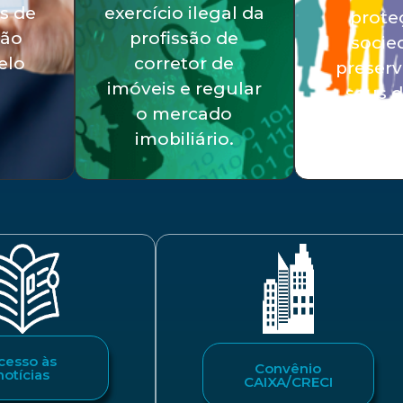
s de
exercício ilegal da
prote
ção
profissão de
socie
elo
corretor de
preser
imóveis e regular
seus d
o mercado
imobiliário.
cesso às
Convênio
notícias
CAIXA/CRECI