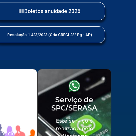
Boletos anuidade 2026
Resolução 1.423/2023 (Cria CRECI 28ª Rg - AP)
iço a
Serviço de
SPC/SERASA
edade
Este serviço é
balho
realizado pelo
onado à
Whatsapp