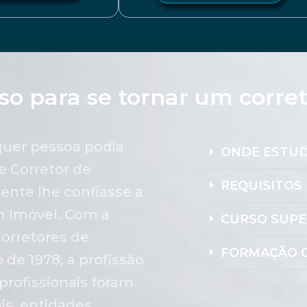
so para se tornar um corre
lquer pessoa podia
ONDE ESTU
e Corretor de
REQUISITOS 
ente lhe confiasse a
m Imóvel. Com a
CURSO SUPE
orretores de
FORMAÇÃO C
de 1978, a profissão
profissionais foram
is, entidades