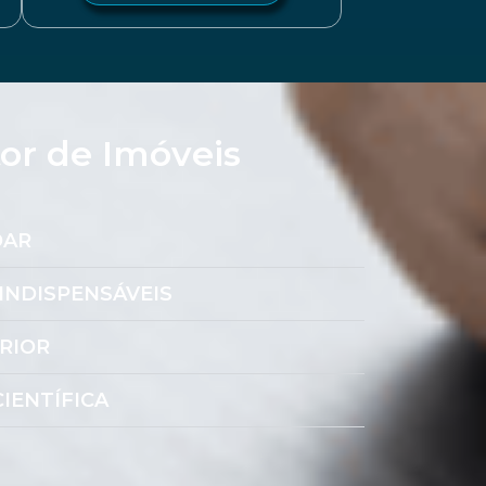
tor de Imóveis
DAR
INDISPENSÁVEIS
RIOR
IENTÍFICA