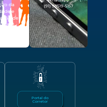
ção da
(91) 98519-5157
dade e
vação de
ireitos.
Portal do
Corretor