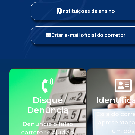
Instituições de ensino
Criar e-mail oficial do corretor
Disque
Identific
Denúncia
Exija do corr
apresentaçã
Denuncie o falso
um dos
corretor e ajude a