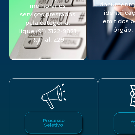
documento
melhorar os
identifica
serviços prestados
emitidos p
pela categoria,
órgão.
ligue (91) 3122-9821
Ramal: 229
Processo
A
Seletivo