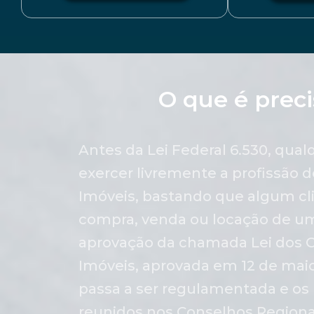
O que é preci
Antes da Lei Federal 6.530, qua
exercer livremente a profissão d
Imóveis, bastando que algum cli
compra, venda ou locação de u
aprovação da chamada Lei dos C
Imóveis, aprovada em 12 de maio 
passa a ser regulamentada e os 
reunidos nos Conselhos Regiona