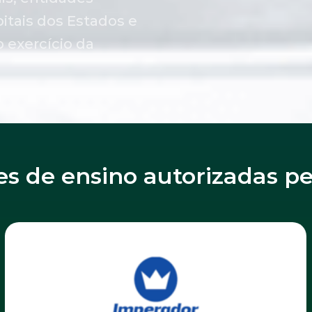
itais dos Estados e
o exercício da
ões de ensino autorizadas p