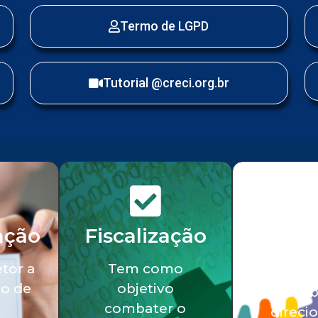
Termo de LGPD
Tutorial @creci.org.br
ação
Fiscalização
Serv
soci
etor a
Tem como
o de
objetivo
Tra
combater o
direci