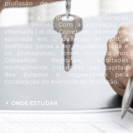
profissão de Corretor de Imóveis,
bastando que algum cliente lhe
confiasse a compra, venda ou locação
de um Imóvel. Com a aprovação da
chamada Lei dos Corretores de Imóveis,
aprovada em 12 de maio de 1978, a
profissão passa a ser regulamentada e
os profissionais foram reunidos nos
Conselhos Regionais, entidades
normalmente instaladas nas capitais
dos Estados e responsáveis pela
fiscalização do exercício da Profissão.
ONDE ESTUDAR
REQUISITOS INDISPENSÁVEIS
CURSO SUPERIOR