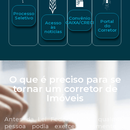
Processo
Seletivo
Convênio
Portal
CAIXA/CRECI
Acesso
do
às
Corretor
notícias
O que é preciso para se
tornar um corretor de
Imóveis
Antes da Lei Federal 6.530, qualquer
pessoa podia exercer livremente a