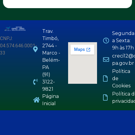
Trav.
Segunda
CNPJ:
Timbó,
a Sexta:
04.574.646.0001-
2744 -
9h às 17h
33
Marco -
creci12@c
Belém-
pa.gov.br
PA
Política
(91)
de
3122-
Cookies
9821
Política 
Página
privacida
Inicial