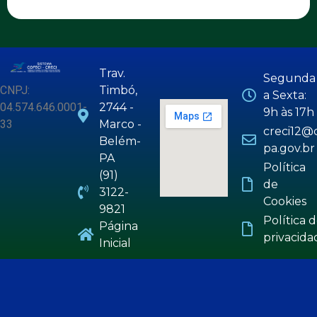
Trav.
Segunda
CNPJ:
Timbó,
a Sexta:
04.574.646.0001-
2744 -
9h às 17h
33
Marco -
creci12@c
Belém-
pa.gov.br
PA
Política
(91)
de
3122-
Cookies
9821
Política 
Página
privacida
Inicial