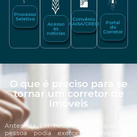
Processo
Seletivo
Convênio
Portal
CAIXA/CRECI
Acesso
do
às
Corretor
notícias
O que é preciso para se
tornar um corretor de
Imóveis
Antes da Lei Federal 6.530, qualquer
pessoa podia exercer livremente a