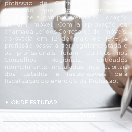
profissão de Corretor de Imóveis,
bastando que algum cliente lhe
confiasse a compra, venda ou locação
de um Imóvel. Com a aprovação da
chamada Lei dos Corretores de Imóveis,
aprovada em 12 de maio de 1978, a
profissão passa a ser regulamentada e
os profissionais foram reunidos nos
Conselhos Regionais, entidades
normalmente instaladas nas capitais
dos Estados e responsáveis pela
fiscalização do exercício da Profissão.
ONDE ESTUDAR
REQUISITOS INDISPENSÁVEIS
CURSO SUPERIOR