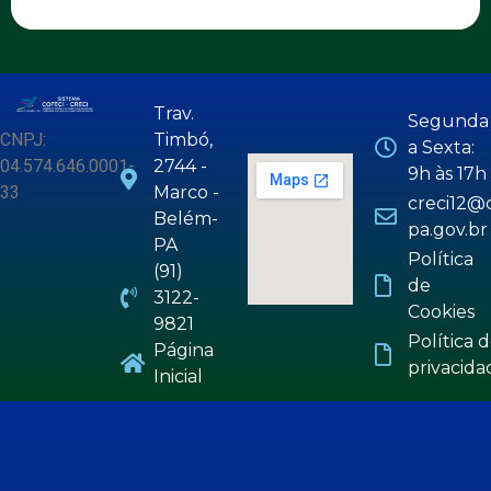
Trav.
Segunda
CNPJ:
Timbó,
a Sexta:
04.574.646.0001-
2744 -
9h às 17h
33
Marco -
creci12@c
Belém-
pa.gov.br
PA
Política
(91)
de
3122-
Cookies
9821
Política 
Página
privacida
Inicial