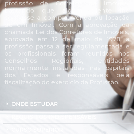
profissão de Corretor de Imóveis,
bastando que algum cliente lhe
confiasse a compra, venda ou locação
de um Imóvel. Com a aprovação da
chamada Lei dos Corretores de Imóveis,
aprovada em 12 de maio de 1978, a
profissão passa a ser regulamentada e
os profissionais foram reunidos nos
Conselhos Regionais, entidades
normalmente instaladas nas capitais
dos Estados e responsáveis pela
fiscalização do exercício da Profissão.
ONDE ESTUDAR
REQUISITOS INDISPENSÁVEIS
CURSO SUPERIOR