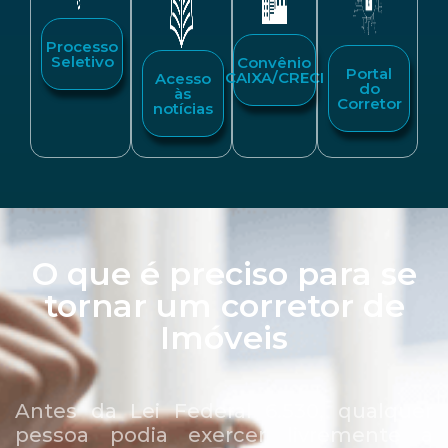
Processo
Seletivo
Convênio
Portal
CAIXA/CRECI
Acesso
do
às
Corretor
notícias
O que é preciso para se
tornar um corretor de
Imóveis
Antes da Lei Federal 6.530, qualquer
pessoa podia exercer livremente a