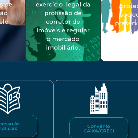
s de
exercício ilegal da
prote
ção
profissão de
socie
elo
corretor de
preser
imóveis e regular
seus d
o mercado
imobiliário.
cesso às
Convênio
notícias
CAIXA/CRECI