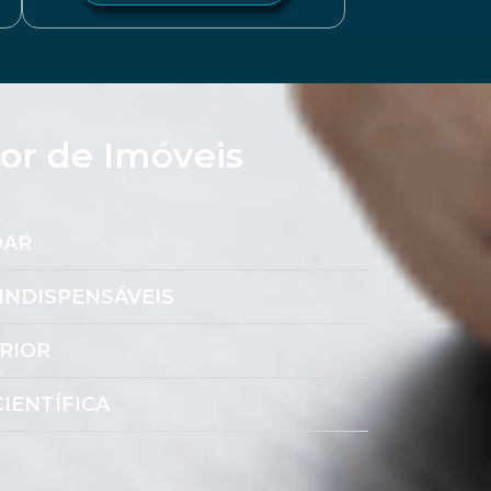
tor de Imóveis
DAR
INDISPENSÁVEIS
RIOR
IENTÍFICA