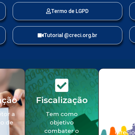
Termo de LGPD
Tutorial @creci.org.br
ação
Fiscalização
Serv
soci
etor a
Tem como
o de
objetivo
Tra
combater o
direci