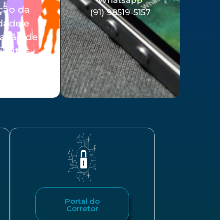
ção da
(91) 98519-5157
dade e
vação de
ireitos.
Portal do
Corretor