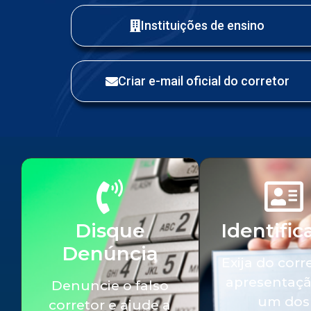
Instituições de ensino
Criar e-mail oficial do corretor
Disque
Identific
Denúncia
Exija do corr
apresentaçã
Denuncie o falso
um dos
corretor e ajude a