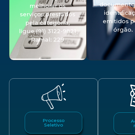
documento
melhorar os
identifica
serviços prestados
emitidos p
pela categoria,
órgão.
ligue (91) 3122-9821
Ramal: 229
Processo
A
Seletivo