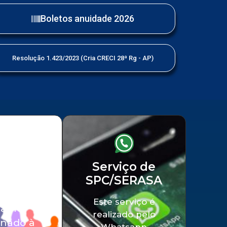
Boletos anuidade 2026
Resolução 1.423/2023 (Cria CRECI 28ª Rg - AP)
iço a
Serviço de
SPC/SERASA
edade
Este serviço é
balho
realizado pelo
onado à
Whatsapp