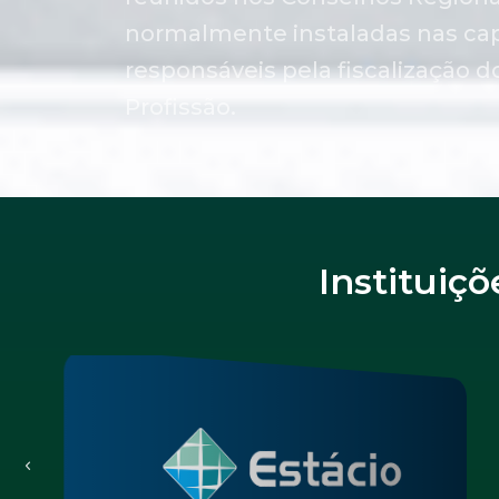
normalmente instaladas nas cap
responsáveis pela fiscalização d
Profissão.
Instituiç