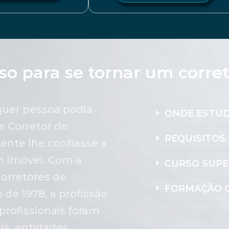
so para se tornar um corre
lquer pessoa podia
ONDE ESTU
e Corretor de
REQUISITOS 
ente lhe confiasse a
m Imóvel. Com a
CURSO SUPE
orretores de
FORMAÇÃO C
de 1978, a profissão
profissionais foram
is, entidades