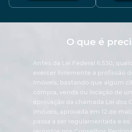
O que é preci
Antes da Lei Federal 6.530, qua
exercer livremente a profissão d
Imóveis, bastando que algum cli
compra, venda ou locação de u
aprovação da chamada Lei dos C
Imóveis, aprovada em 12 de maio 
passa a ser regulamentada e os 
reunidos nos Conselhos Regiona