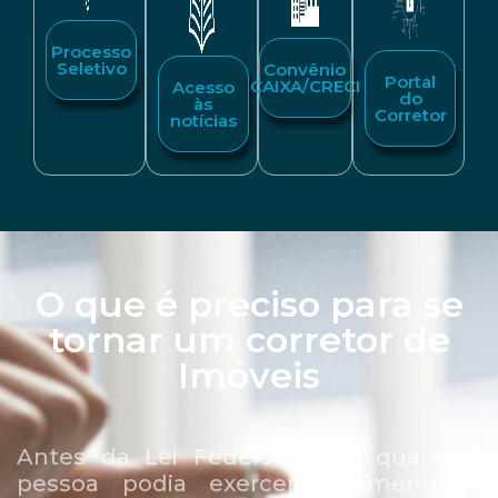
Processo
Seletivo
Convênio
Portal
CAIXA/CRECI
Acesso
do
às
Corretor
notícias
O que é preciso para se
tornar um corretor de
Imóveis
Antes da Lei Federal 6.530, qualquer
pessoa podia exercer livremente a