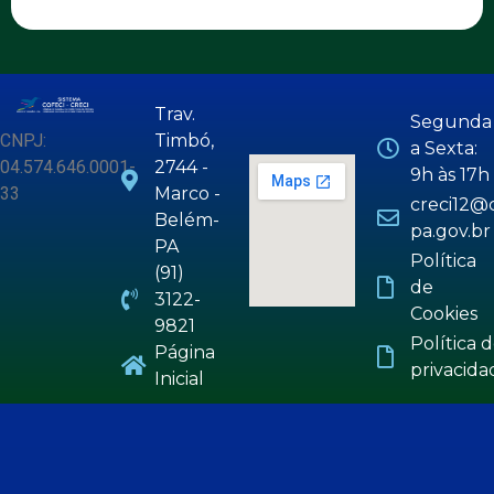
Trav.
Segunda
CNPJ:
Timbó,
a Sexta:
04.574.646.0001-
2744 -
9h às 17h
33
Marco -
creci12@c
Belém-
pa.gov.br
PA
Política
(91)
de
3122-
Cookies
9821
Política 
Página
privacida
Inicial