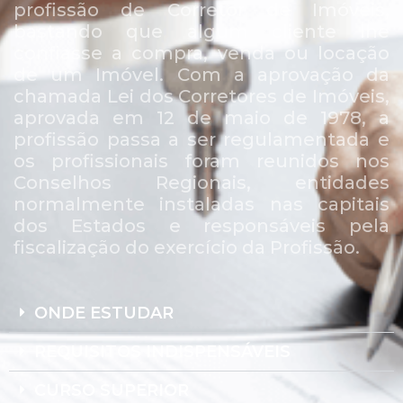
profissão de Corretor de Imóveis,
bastando que algum cliente lhe
confiasse a compra, venda ou locação
de um Imóvel. Com a aprovação da
chamada Lei dos Corretores de Imóveis,
aprovada em 12 de maio de 1978, a
profissão passa a ser regulamentada e
os profissionais foram reunidos nos
Conselhos Regionais, entidades
normalmente instaladas nas capitais
dos Estados e responsáveis pela
fiscalização do exercício da Profissão.
ONDE ESTUDAR
REQUISITOS INDISPENSÁVEIS
CURSO SUPERIOR