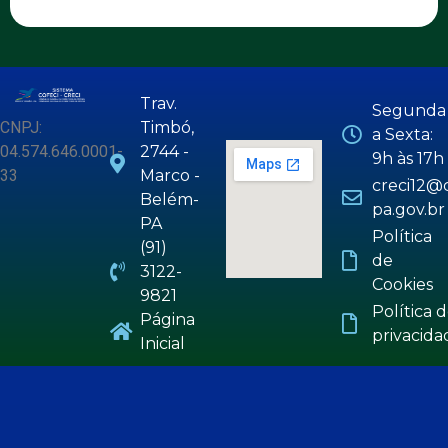
Trav.
Segunda
CNPJ:
Timbó,
a Sexta:
04.574.646.0001-
2744 -
9h às 17h
33
Marco -
creci12@c
Belém-
pa.gov.br
PA
Política
(91)
de
3122-
Cookies
9821
Política 
Página
privacida
Inicial