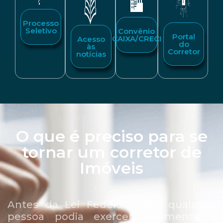
Processo
Seletivo
Convênio
Portal
CAIXA/CRECI
Acesso
do
às
Corretor
notícias
O que é preciso para se
tornar um corretor de
Imóveis
Antes da Lei Federal 6.530, qualquer
pessoa podia exercer livremente a