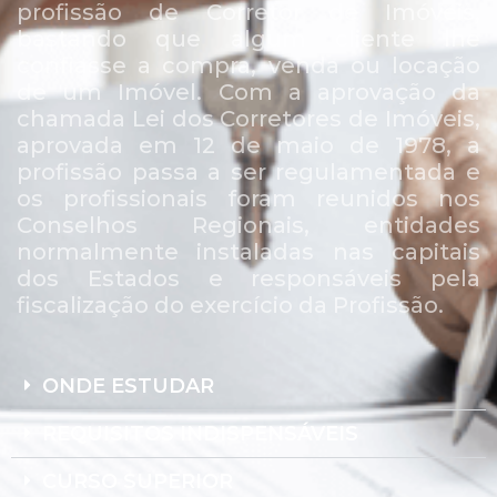
profissão de Corretor de Imóveis,
bastando que algum cliente lhe
confiasse a compra, venda ou locação
de um Imóvel. Com a aprovação da
chamada Lei dos Corretores de Imóveis,
aprovada em 12 de maio de 1978, a
profissão passa a ser regulamentada e
os profissionais foram reunidos nos
Conselhos Regionais, entidades
normalmente instaladas nas capitais
dos Estados e responsáveis pela
fiscalização do exercício da Profissão.
ONDE ESTUDAR
REQUISITOS INDISPENSÁVEIS
CURSO SUPERIOR