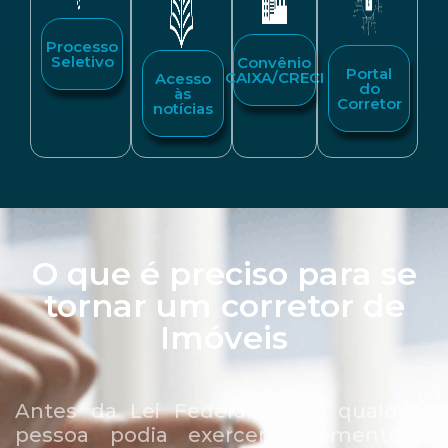
Processo
Seletivo
Convênio
Portal
CAIXA/CRECI
Acesso
do
às
Corretor
notícias
O que é preciso para se
tornar um corretor de
Imóveis
Antes da Lei Federal 6.530, qualquer
pessoa podia exercer livremente a