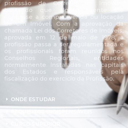
profissão de Corretor de Imóveis,
bastando que algum cliente lhe
confiasse a compra, venda ou locação
de um Imóvel. Com a aprovação da
chamada Lei dos Corretores de Imóveis,
aprovada em 12 de maio de 1978, a
profissão passa a ser regulamentada e
os profissionais foram reunidos nos
Conselhos Regionais, entidades
normalmente instaladas nas capitais
dos Estados e responsáveis pela
fiscalização do exercício da Profissão.
ONDE ESTUDAR
REQUISITOS INDISPENSÁVEIS
CURSO SUPERIOR