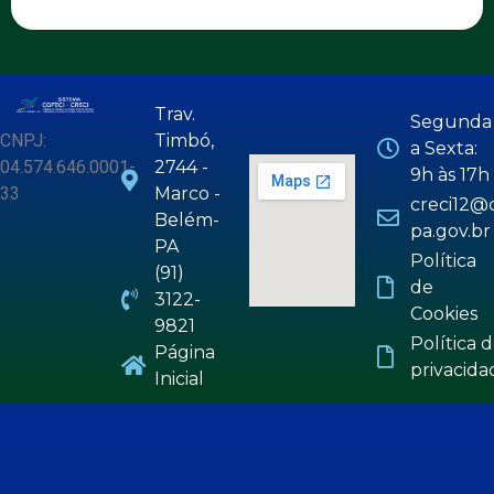
Trav.
Segunda
CNPJ:
Timbó,
a Sexta:
04.574.646.0001-
2744 -
9h às 17h
33
Marco -
creci12@c
Belém-
pa.gov.br
PA
Política
(91)
de
3122-
Cookies
9821
Política 
Página
privacida
Inicial