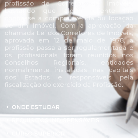
profissão de Corretor de Imóveis,
bastando que algum cliente lhe
confiasse a compra, venda ou locação
de um Imóvel. Com a aprovação da
chamada Lei dos Corretores de Imóveis,
aprovada em 12 de maio de 1978, a
profissão passa a ser regulamentada e
os profissionais foram reunidos nos
Conselhos Regionais, entidades
normalmente instaladas nas capitais
dos Estados e responsáveis pela
fiscalização do exercício da Profissão.
ONDE ESTUDAR
REQUISITOS INDISPENSÁVEIS
CURSO SUPERIOR