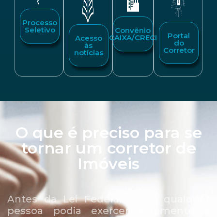
Processo
Seletivo
Convênio
Portal
CAIXA/CRECI
Acesso
do
às
Corretor
notícias
O que é preciso para se
tornar um corretor de
Imóveis
Antes da Lei Federal 6.530, qualquer
pessoa podia exercer livremente a