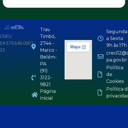
Trav.
Segunda
CNPJ:
Timbó,
a Sexta:
04.574.646.0001-
2744 -
9h às 17h
33
Marco -
creci12@c
Belém-
pa.gov.br
PA
Política
(91)
de
3122-
Cookies
9821
Política 
Página
privacida
Inicial