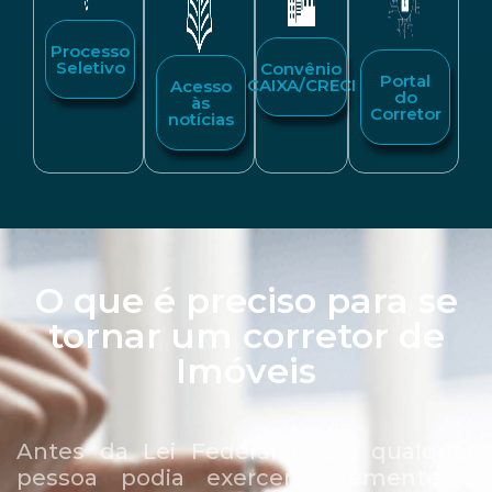
Processo
Seletivo
Convênio
Portal
CAIXA/CRECI
Acesso
do
às
Corretor
notícias
O que é preciso para se
tornar um corretor de
Imóveis
Antes da Lei Federal 6.530, qualquer
pessoa podia exercer livremente a