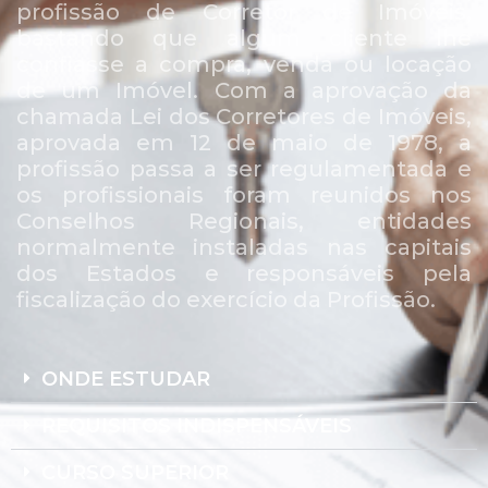
profissão de Corretor de Imóveis,
bastando que algum cliente lhe
confiasse a compra, venda ou locação
de um Imóvel. Com a aprovação da
chamada Lei dos Corretores de Imóveis,
aprovada em 12 de maio de 1978, a
profissão passa a ser regulamentada e
os profissionais foram reunidos nos
Conselhos Regionais, entidades
normalmente instaladas nas capitais
dos Estados e responsáveis pela
fiscalização do exercício da Profissão.
ONDE ESTUDAR
REQUISITOS INDISPENSÁVEIS
CURSO SUPERIOR