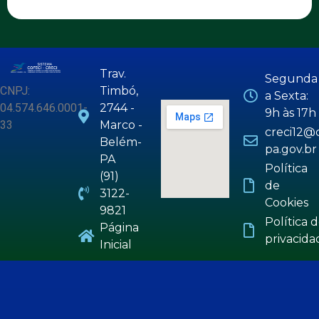
Trav.
Segunda
CNPJ:
Timbó,
a Sexta:
04.574.646.0001-
2744 -
9h às 17h
33
Marco -
creci12@c
Belém-
pa.gov.br
PA
Política
(91)
de
3122-
Cookies
9821
Política 
Página
privacida
Inicial