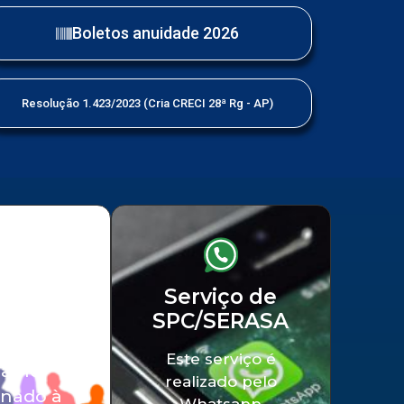
Boletos anuidade 2026
Resolução 1.423/2023 (Cria CRECI 28ª Rg - AP)
iço a
Serviço de
SPC/SERASA
edade
Este serviço é
balho
realizado pelo
onado à
Whatsapp