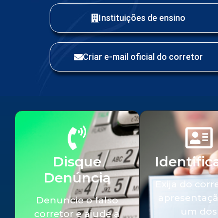
Instituições de ensino
Criar e-mail oficial do corretor
Disque
Identific
Denúncia
Exija do corr
apresentaçã
Denuncie o falso
um dos
corretor e ajude a