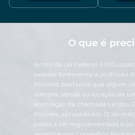
O que é preci
Antes da Lei Federal 6.530, qua
exercer livremente a profissão d
Imóveis, bastando que algum cli
compra, venda ou locação de u
aprovação da chamada Lei dos C
Imóveis, aprovada em 12 de maio 
passa a ser regulamentada e os 
reunidos nos Conselhos Regiona