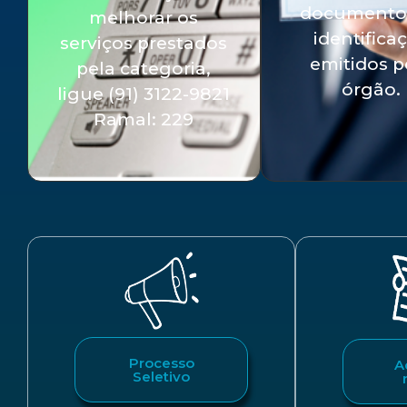
documento
melhorar os
identifica
serviços prestados
emitidos p
pela categoria,
órgão.
ligue (91) 3122-9821
Ramal: 229
Processo
A
Seletivo