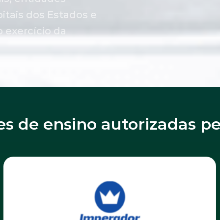
itais dos Estados e
o exercício da
ões de ensino autorizadas p