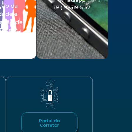
ção da
(91) 98519-5157
dade e
vação de
ireitos.
Portal do
Corretor