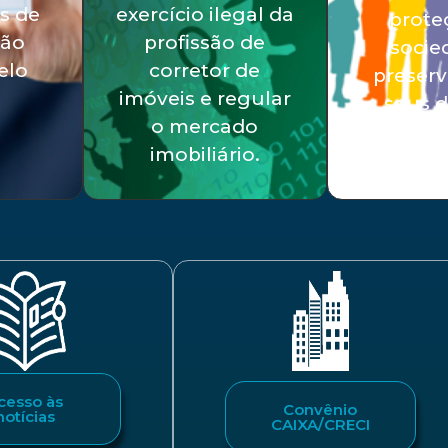
s de
exercício ilegal da
prote
ção
profissão de
socie
elo
corretor de
preser
imóveis e regular
seus d
o mercado
imobiliário.
cesso às
Convênio
notícias
CAIXA/CRECI