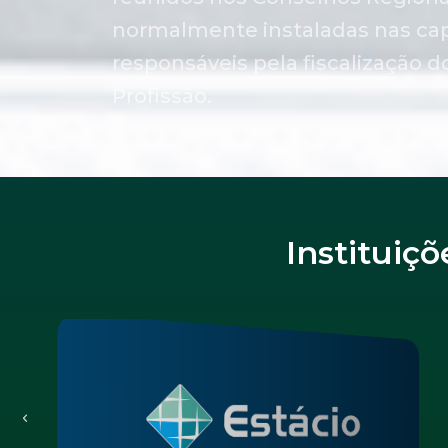
normalmente instaladas nas cap
responsáveis pela fiscalização d
Profissão.
Instituiç