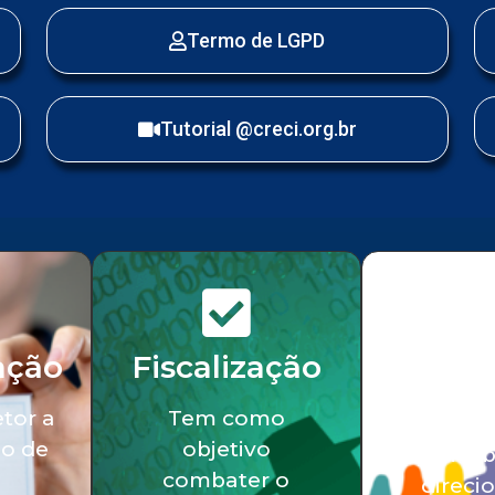
Termo de LGPD
Tutorial @creci.org.br
ação
Fiscalização
Serv
soci
etor a
Tem como
o de
objetivo
Tra
combater o
direci