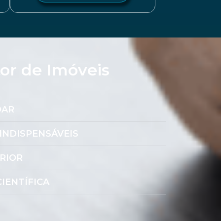
tor de Imóveis
DAR
INDISPENSÁVEIS
RIOR
IENTÍFICA