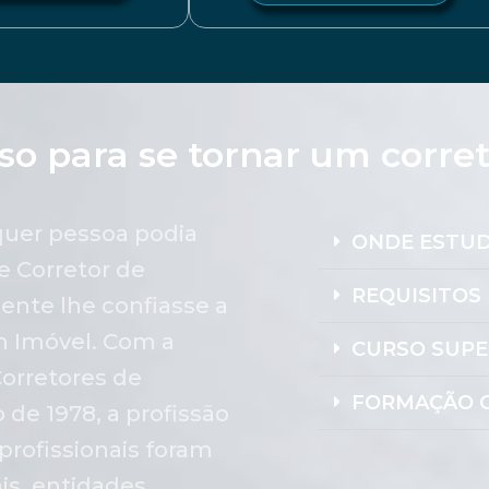
so para se tornar um corre
lquer pessoa podia
ONDE ESTU
e Corretor de
REQUISITOS 
ente lhe confiasse a
m Imóvel. Com a
CURSO SUPE
orretores de
FORMAÇÃO C
de 1978, a profissão
profissionais foram
is, entidades